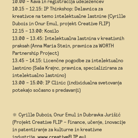
10.00 – Kava in registracija udeležencev
10.15 – 12.15: IP Thinkshop: Delavnica za
kreativce na temo intelektualne lastnine (Cyrille
Dubois in Onur Emul, projekt Creative FLIP)
12.15 – 13.00: Kosilo
13.00 – 13.45: Intelektualna lastnina v kreativnih
praksah (Anna Maria Stein, pravnica za WORTH
Partnership Project)
13.45 – 14.15: Licenčne pogodbe za intelektualno
lastnino (Saša Krajnc, pravnica, specializirana za
intelektualno lastnino)
13.00 – 15.00: IP Clinic (individualna svetovanja
potekajo sočasno s predavanji)
🔆 Cyrille Dubois, Onur Emul in Dubravka Jurišić
(Projekt Creative FLIP – Finance, učenje, inovacije
in patentiranje za kulturne in kreativne
industrije,
www.creativeFLIP.eu
)