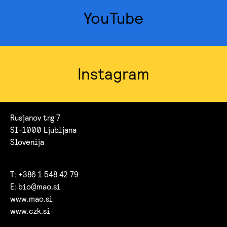
YouTube
Instagram
Rusjanov trg 7
SI-1000 Ljubljana
Slovenija
T: +386 1 548 42 79
E:
bio@mao.si
www.mao.si
www.czk.si