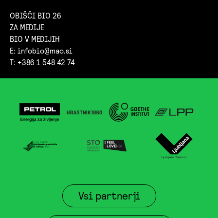
OBIŠČI BIO 26
ZA MEDIJE
BIO V MEDIJIH
E:
infobio@mao.si
T: +386 1 548 42 74
Vsi partnerji