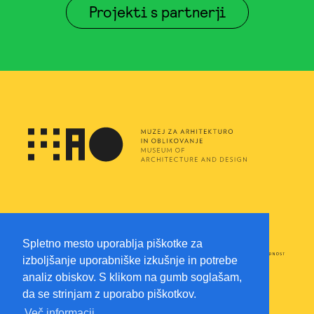
Projekti s partnerji
Spletno mesto uporablja piškotke za
izboljšanje uporabniške izkušnje in potrebe
analiz obiskov. S klikom na gumb soglašam,
da se strinjam z uporabo piškotkov.
Več informacij